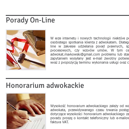
Porady On-Line
W erze internetu i nowych technologii niektóre 
osobistego spotkania klienta z adwokatem. Dlateg
line w zakresie udzielania porad prawnych, s
procesowych, czy wzorów umów. W tym celu
adwokat.markowski@gmail.com
problemu lub stan
zapytaniem wysyłany jest e-mail zwrotny potwie
wraz z propozycją terminu wykonania usługi oraz c
Honorarium adwokackie
Wysokość honorarium adwokackiego zależy od wagi
adwokata, przewidywanego czasu trwania post
dotyczące wysokości honorarium adwokackiego za
porady proszę o kontakt telefoniczny lub e-mailo
faktura VAT.