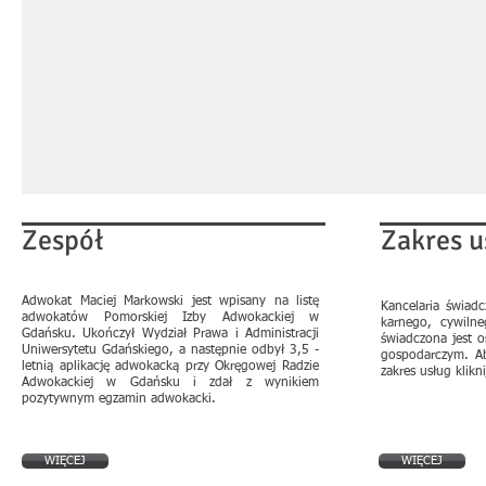
Zespół
Zakres u
Adwokat Maciej Markowski jest wpisany na listę
Kancelaria świad
adwokatów Pomorskiej Izby Adwokackiej w
karnego, cywiln
Gdańsku. Ukończył Wydział Prawa i Administracji
świadczona jest 
Uniwersytetu Gdańskiego, a następnie odbył 3,5 -
gospodarczym. A
letnią aplikację adwokacką przy Okręgowej Radzie
zakres usług klikni
Adwokackiej w Gdańsku i zdał z wynikiem
pozytywnym egzamin adwokacki.
WIĘCEJ
WIĘCEJ