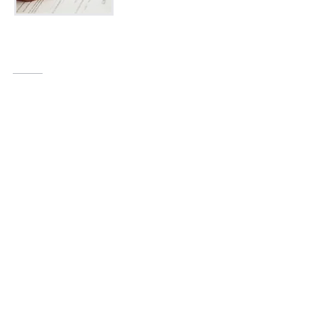
© 2011 by adwokat Maciej Markowski. Proudly created with
Wix.com